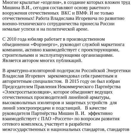
Многие крылатые «изделия», в создание которых вложен труд
Мишина В.И., сегодня составляют основу ракетного
вооружения отечественных ВКС и ВМФ. И не только
отечественных! Работа Владислава Игоревича по развитию
военно-технического сотрудничества принесла России
немалые успехи и на политической арене.
С 2010 года юбиляр работает в производственном
объединении «Форэнерго», руководит службой маркетинга
компании, активно взаимодействует с проектирующими,
строительными и эксплуатирующими организациями.
Является автором многих публикаций.
В арматурно-изоляторной подотрасли Российской Энергетики
Владислав Игоревич зарекомендовал себя грамотным и
авторитетным специалистом. В 2015 году он был избран
Председателем Правления Некоммерческого Партнёрства
«Электросетьизоляция», которое объединяет ведущих
отечественных производителей линейной арматуры,
высоковольтных изоляторов и защитных устройств для
линий электропередачи и подстанций. В качестве
руководителя Партнёрства Мишин В. И. эффективно
взаимодействует с ПАО «Россети» по вопросам развития
сетевого комплекса, участвует в разработке
межгосударственных и национальных стандартов, стандартов