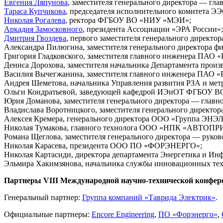
Евгения Ляпунова
, заместителя генерального директора — гл
Тараса Купчикова
, председателя исполнительного комитета Э
Николая Рогалева
, ректора ФГБОУ ВО «НИУ «МЭИ»;
Аркадия Замосковного
, президента Ассоциации «ЭРА России»;
Дмитрия Гвоздева
, первого заместителя генерального директ
Александра Пилюгина, заместителя генерального директора ф
Григория Гладковского, заместителя главного инженера ПАО «
Дениса Дорохова, заместителя начальника Департамента прои
Василия Вычегжанина, заместителя главного инженера ПАО «Р
Андрея Шеметова, начальника Управления развития РЗА и ме
Ольги Кондратьевой, заведующей кафедрой ИЭиОТ ФГБОУ 
Юрия Доманова, заместителя генерального директора — глав
Владислава Воротницкого, заместителя генерального директо
Алексея Кремера, генерального директора ООО «Группа ЭНЭЛ
Николая Тумакова, главного технолога ООО «НПК «АВТОПР
Романа Щеглова, заместителя генерального директора — руков
Николая Карасева, президента ООО ПО «ФОРЭНЕРГО»;
Николая Картасиди, директора департамента Энергетика и Инфра
Эльмира Хакимзянова, начальника службы инновационных те
Партнеры VII
I
Международной научно-технической конфере
Генеральный партнер:
Группа компаний «Таврида Электрик»
.
Официальные партнеры:
Encore Engineering
,
ПО «Форэнерго»
,