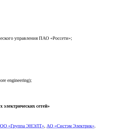
ческого управления ПАО «Россети»;
e engineering);
 электрических сетей»
ОО «Группа ЭНЭЛТ»
,
АО «Систэм Электрик»
.