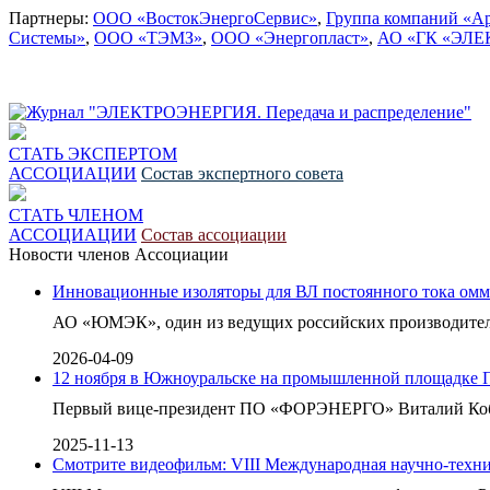
Партнеры:
ООО «ВостокЭнергоСервис»
,
Группа компаний «А
Системы»
,
ООО «ТЭМЗ»
,
ООО «Энергопласт»
,
АО «ГК «ЭЛЕ
СТАТЬ ЭКСПЕРТОМ
АССОЦИАЦИИ
Состав экспертного совета
СТАТЬ ЧЛЕНОМ
АССОЦИАЦИИ
Состав ассоциации
Новости членов Ассоциации
Инновационные изоляторы для ВЛ постоянного тока омм
АО «ЮМЭК», один из ведущих российских производителе
2026-04-09
12 ноября в Южноуральске на промышленной площадке 
Первый вице-президент ПО «ФОРЭНЕРГО» Виталий Кобзев
2025-11-13
Смотрите видеофильм: VIII Международная научно-техни