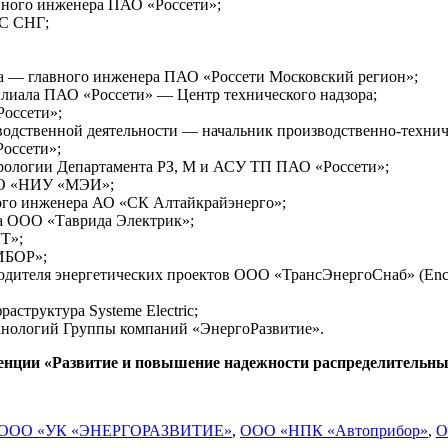
авного инженера ПАО «Россети»;
ЭС СНГ;
ора — главного инженера ПАО «Россети Московский регион»;
илиала ПАО «Россети» — Центр технического надзора;
Россети»;
зводственной деятельности — начальник производственно-техни
оссети»;
трологии Департамента РЗ, М и АСУ ТП ПАО «Россети»;
ВО «НИУ «МЭИ»;
ного инженера АО «СК Алтайкрайэнерго»;
ра ООО «Таврида Электрик»;
Т»;
ИБОР»;
одителя энергетических проектов ООО «ТрансЭнергоСнаб» (Encor
структура Systeme Electric;
хнологий Группы компаний «ЭнергоРазвитие».
нции «Развитие и повышение надежности распределительных
ООО «УК «ЭНЕРГОРАЗВИТИЕ»
,
ООО «НПК «Автоприбор»
,
О