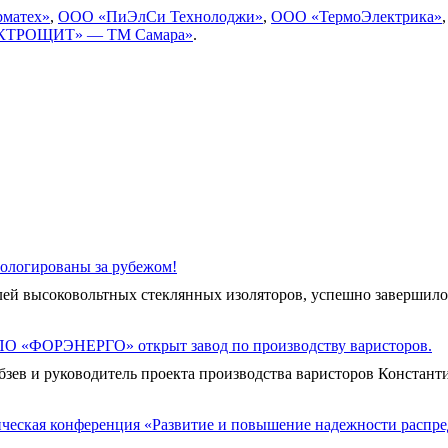
рматех»
,
ООО «ПиЭлСи Технолоджи»
,
ООО «ТермоЭлектрика»
КТРОЩИТ» — ТМ Самара»
.
ологированы за рубежом!
й высоковольтных стеклянных изоляторов, успешно завершило 
ПО «ФОРЭНЕРГО» открыт завод по производству варисторов.
 и руководитель проекта производства варисторов Константин
ческая конференция «Развитие и повышение надежности распре