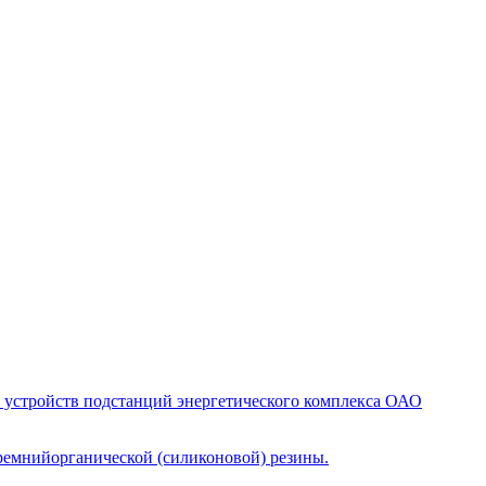
 устройств подстанций энергетического комплекса ОАО
ремнийорганической (силиконовой) резины.