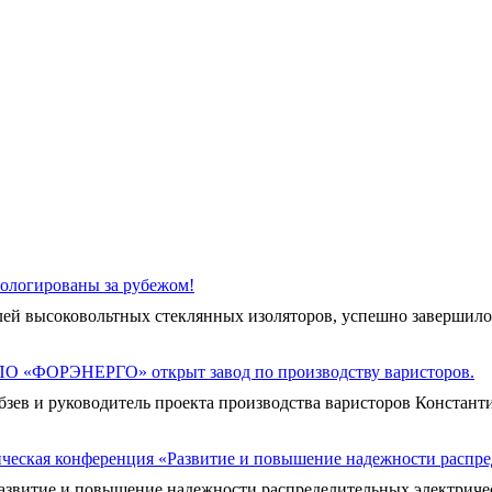
ологированы за рубежом!
й высоковольтных стеклянных изоляторов, успешно завершило 
ПО «ФОРЭНЕРГО» открыт завод по производству варисторов.
 и руководитель проекта производства варисторов Константин
ческая конференция «Развитие и повышение надежности распре
звитие и повышение надежности распределительных электрически