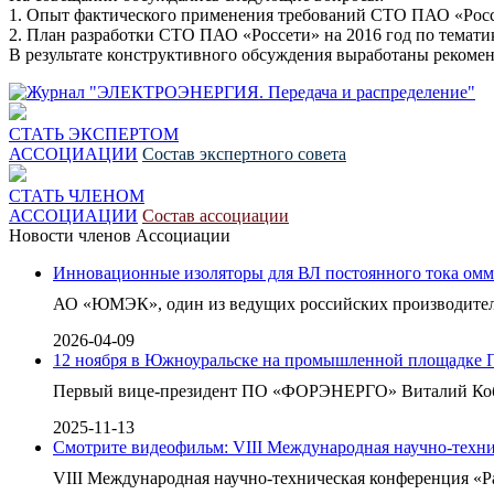
1. Опыт фактического применения требований СТО ПАО «Россе
2. План разработки СТО ПАО «Россети» на 2016 год по темати
В результате конструктивного обсуждения выработаны реком
СТАТЬ ЭКСПЕРТОМ
АССОЦИАЦИИ
Состав экспертного совета
СТАТЬ ЧЛЕНОМ
АССОЦИАЦИИ
Состав ассоциации
Новости членов Ассоциации
Инновационные изоляторы для ВЛ постоянного тока омм
АО «ЮМЭК», один из ведущих российских производителе
2026-04-09
12 ноября в Южноуральске на промышленной площадке 
Первый вице-президент ПО «ФОРЭНЕРГО» Виталий Кобзев
2025-11-13
Смотрите видеофильм: VIII Международная научно-техни
VIII Международная научно-техническая конференция «Ра