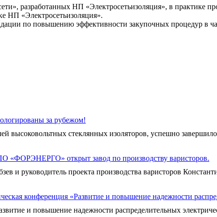
ти», разработанных НП «Электросетьизоляция», в практике про
ке НП «Электросетьизоляция».
ендации по повышению эффективности закупочных процедур в 
ологированы за рубежом!
й высоковольтных стеклянных изоляторов, успешно завершило 
ПО «ФОРЭНЕРГО» открыт завод по производству варисторов.
 и руководитель проекта производства варисторов Константин
ческая конференция «Развитие и повышение надежности распре
звитие и повышение надежности распределительных электрически