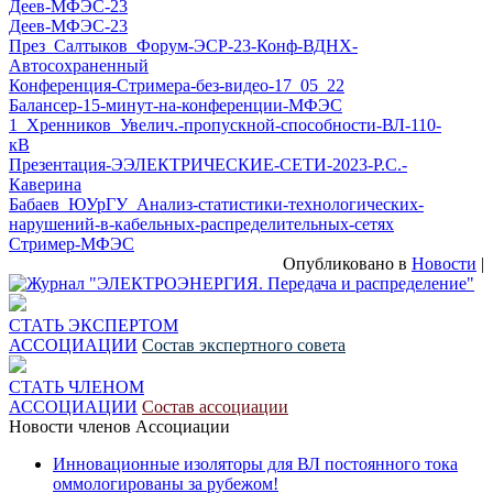
Деев-МФЭС-23
Скачать
Деев-МФЭС-23
Скачать
През_Салтыков_Форум-ЭСР-23-Конф-ВДНХ-
Автосохраненный
Скачать
Конференция-Стримера-без-видео-17_05_22
Скачать
Балансер-15-минут-на-конференции-МФЭС
Скачать
1_Хренников_Увелич.-пропускной-способности-ВЛ-110-
кВ
Скачать
Презентация-ЭЭЛЕКТРИЧЕСКИЕ-СЕТИ-2023-Р.С.-
Каверина
Скачать
Бабаев_ЮУрГУ_Анализ-статистики-технологических-
нарушений-в-кабельных-распределительных-сетях
Скачать
Стример-МФЭС
Скачать
Опубликовано в
Новости
|
СТАТЬ ЭКСПЕРТОМ
АССОЦИАЦИИ
Состав экспертного совета
СТАТЬ ЧЛЕНОМ
АССОЦИАЦИИ
Состав ассоциации
Новости членов Ассоциации
Инновационные изоляторы для ВЛ постоянного тока
оммологированы за рубежом!