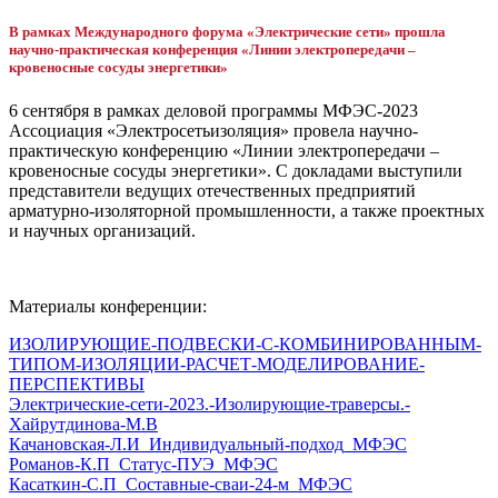
В рамках Международного форума «Электрические сети» прошла
научно-практическая конференция «Линии электропередачи –
кровеносные сосуды энергетики»
6 сентября в рамках деловой программы МФЭС-2023
Ассоциация «Электросетьизоляция» провела научно-
практическую конференцию «Линии электропередачи –
кровеносные сосуды энергетики». С докладами выступили
представители ведущих отечественных предприятий
арматурно-изоляторной промышленности, а также проектных
и научных организаций.
Материалы конференции:
ИЗОЛИРУЮЩИЕ-ПОДВЕСКИ-С-КОМБИНИРОВАННЫМ-
ТИПОМ-ИЗОЛЯЦИИ-РАСЧЕТ-МОДЕЛИРОВАНИЕ-
ПЕРСПЕКТИВЫ
Скачать
Электрические-сети-2023.-Изолирующие-траверсы.-
Хайрутдинова-М.В
Скачать
Качановская-Л.И_Индивидуальный-подход_МФЭС
Скачать
Романов-К.П_Статус-ПУЭ_МФЭС
Скачать
Касаткин-С.П_Составные-сваи-24-м_МФЭС
Скачать